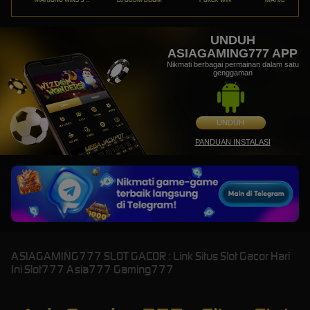
UNDUH
ASIAGAMING777 APP
Nikmati berbagai permainan dalam satu
genggaman
UNDUH
PANDUAN INSTALASI
ASIAGAMING777 SLOT GACOR : Link Situs Slot Gacor Hari
Ini Slot777 Asia777 Gaming777