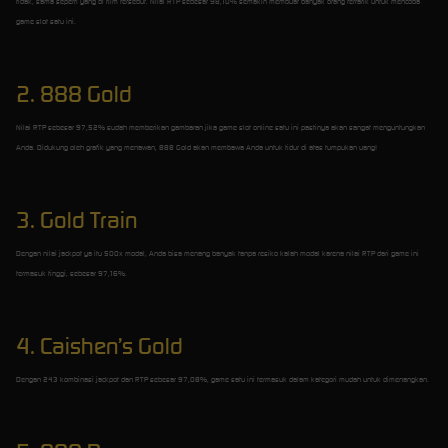
tidak, sama seperti yang di film tersebut. Nilai RTP sebesar 98,10% semakin membuat banyak orang tertarik untuk mencoba
game slot satu ini.
2. 888 Gold
Nilai RTP sebesar 97,52% sudah memberikan gambaran jika game slot online satu ini pastinya akan sangat menguntungkan
Anda. Didukung oleh grafik yang menawan, 888 Gold akan membawa Anda untuk tidur di atas tumpukan uang!
3. Gold Train
Dengan nilai jackpot ya itu 500x modal, Anda bisa menang banyak tanpa resiko kalah modal karena nilai RTP dari game ini
termasuk tinggi, sebesar 97,16%.
4. Caishen’s Gold
Dengan 243 kombinasi jackpot dan RTP sebesar 97,08%, game satu ini termasuk dalam kategori mudah untuk dimenangkan.