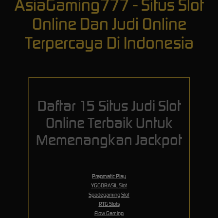
AsiaGaming777 - Situs Slot
Online Dan Judi Online
Terpercaya Di Indonesia
Daftar 15 Situs Judi Slot
Online Terbaik Untuk
Memenangkan Jackpot
Pragmatic Play
YGGDRASIL Slot
Spadegaming Slot
RTG Slots
Flow Gaming