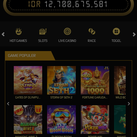
IDR
12,700,675,581
HOT GAMES
SLOTS
LIVE CASINO
RACE
TOGEL
OL
GAME POPULER
GATES OF OLYMPUS POP
STORM OF SETH 2
FORTUNE GARUDA 1000
MAHJONG WINS 3 – BLACK SCATTER
DJ BOOM BOOM
POKER WIN
MAHJONG WAYS