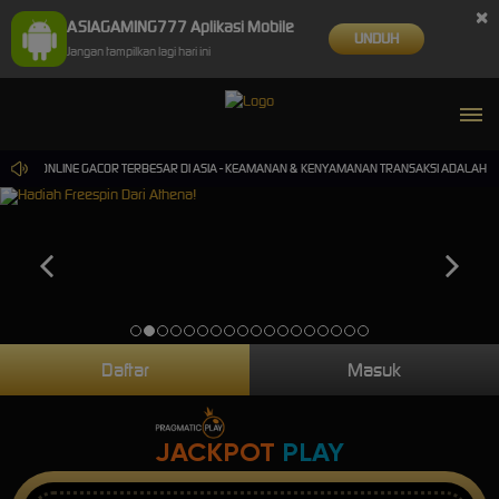
×
ASIAGAMING777 Aplikasi Mobile
UNDUH
Jangan tampilkan lagi hari ini
OT ONLINE GACOR TERBESAR DI ASIA - KEAMANAN & KENYAMANAN TRANSAKSI ADALAH PRIORIT
Daftar
Masuk
JACKPOT
PLAY