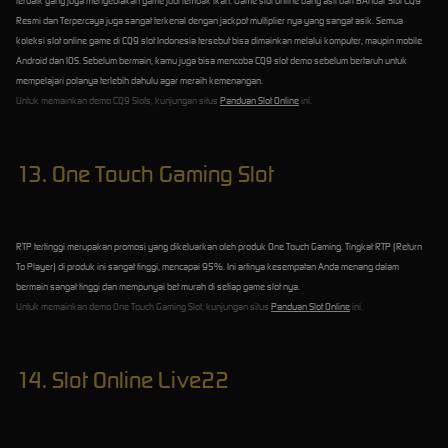
terbaik yang juga menyediakan game judi tembak ikan. Game slot online uang asli dari BAndar Slot CQ9
Resmi dan Terpercaya juga sangat terkenal dengan jackpot multiplier nya yang sangat asik. Semua
koleksi slot online game di CQ9 slot Indonesia tersebut bisa dimainkan melalui komputer, maupin mobile
Android dan IOS. Sebelum bermain, kamu juga bisa mencoba CQ9 slot demo sebelum bertaruh untuk
mempelajari polanya terlebih dahulu agar meraih kemenangan.
Untuk memainkan demo CQ9 Slots, kunjungan situs
Panduan Slot Online
ini.
13. One Touch Gaming Slot
RTP tertinggi merupakan promosi yang dikeluarkan oleh produk One Touch Gaming. Tingkat RTP (Return
To Player) di produk ini sangat tinggi, mencapai 95%. Ini artinya kesempatan Anda menang dalam
bermain sangat tinggi dan mempunyai bet murah di setiap game slot nya.
Untuk memainkan demo One Touch Gaming Slot, kunjungan situs
Panduan Slot Online
ini.
14. Slot Online Live22