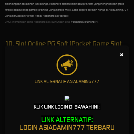
dibandingkan permainan judi lainnya. Habanero adalah salah satu provider yang menghasilkan grafis
terbaik dalam setiap game slot online yang mereka miliki. Coba segera bermain hanya di AsiaGaming777
yang merupakan Partner Resmi Habanero Slot Terbaik!
Untuk memainkan demo Habanero Slot, kunjungan situs
Panduan Slot Online
ini.
10. Slot Online PG Soft (Pocket Game Slot
Online)
×
Dengan yang modern, Pocket Game Slot Online atau dikenal PG Soft Slot ini memberikan tampilan responsif
dengan performance yang terbaik. Kesempatan menang dalam provider PG Soft slot Indonesia sangat
LINK ALTERNATIF ASIAGAMING777
tinggi dengan variasi game slot online yang asik. Anda tidak perlu takut dicurangi ketika bermain di game
slot online dari PG Soft Bet Kecil Jackpot Besar 2021 karena provider slot online satu ini telah memiliki
lisensi internasional dari Inggris, Malta, dan Gibraltar. Anda juga berkesempatan untuk bisa bermain
dengan bet kecil hingga slot bet 500 sehingga tidak perlu khawatir tidak bisa bermain slot online ketika
KLIK LINK LOGIN DI BAWAH INI :
dompet menipis.
Untuk memainkan demo PG Soft (Pocket Game Slot Online), kunjungan situs
Panduan Slot Online
ini.
LINK
ALTERNATIF
:
LOGIN ASIAGAMIN777 TERBARU