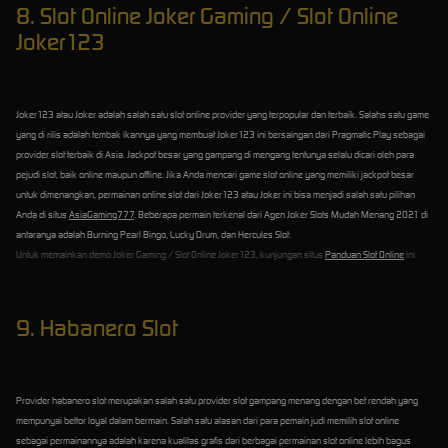
8. Slot Online Joker Gaming / Slot Online
Joker123
Joker123 atau Joker adalah salah satu slot online provider yang terpopular dan terbaik. Salahs satu game
yang di rilis adalah tembak ikannya yang membuat Joker123 ini bersaingan dari Pragmatic Play sebagai
provider slot terbaik di Asia. Jackpot besar yang gampang di mengang tentunya selalu dicari oleh para
pejudi slot, baik online maupun offline. Jika Anda mencari game slot online yang memiliki jackpot besar
untuk dimenangkan, permainan online slot dari Joker123 atau Joker ini bisa menjadi salah satu pilihan
Anda di situs
AsiaGaming777
. Beberapa permain terkenal dari Agen Joker Slots Mudah Menang 2021 di
antaranya adalah Burning Pearl Bingo, Lucky Drum, dan Hercules Slot.
Untuk memainkan demo Joker Gaming / Slot Online Joker123, kunjungan situs
Panduan Slot Online
ini.
9. Habanero Slot
Provider habanero slot merupakan salah satu provider slot gampang menang dengan bet rendah yang
mempunyai bettor loyal dalam bermain. Salah satu alasan dari para pemain judi memilih slot online
sebagai permainannya adalah karena kualitas grafis dari berbagai permainan slot online lebih bagus