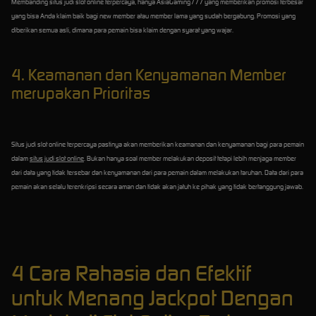
Membanding situs judi slot online terpercaya, hanya AsiaGaming777 yang memberikan promosi terbesar
yang bisa Anda klaim baik bagi new member atau member lama yang sudah bergabung. Promosi yang
diberikan semua asli, dimana para pemain bisa klaim dengan syarat yang wajar.
4. Keamanan dan Kenyamanan Member
merupakan Prioritas
Situs judi slot online terpercaya pastinya akan memberikan keamanan dan kenyamanan bagi para pemain
dalam
situs judi slot online
. Bukan hanya soal member melakukan deposit tetapi lebih menjaga member
dari data yang tidak tersebar dan kenyamanan dari para pemain dalam melakukan taruhan. Data dari para
pemain akan selalu terenkripsi secara aman dan tidak akan jatuh ke pihak yang tidak bertanggung jawab.
4 Cara Rahasia dan Efektif
untuk Menang Jackpot Dengan