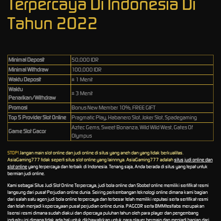
Terpercaya Di Indonesia Di
Tahun 2022
Minimal Deposit
50,000 IDR
Minimal Withdraw
100,000 IDR
Waktu Deposit
± 1 Menit
Waktu
± 3 Menit
Penarikan/Withdraw
Promosi
Bonus New Member 10%, FREE GIFT
Top 5 Provider Slot Online
Pragmatic Play, Habanero Slot, Joker Slot, Spadegaming
Aztec Gems, Sweet Bonanza, Wild Wild West, Gates Of
Game Slot Gacor
Olympus
STOP!
Jangan main slot online dan judi online di situs yang aneh dan yang tidak berkualitas.
AsiaGaming777 tidak seperti situs slot online yang lainnnya. AsiaGaming777 adalah
situs judi online dan
slot online
yang terpercaya dan terbaik di Indonesia. Tenang saja, Anda berada di situs yang tepat untuk
bermian judi online.
Kami sebagai Situs Judi Slot Online Terpercaya, judi bola online dan Sbobet online memiliki sertifikat resmi
langsung dari pusat Perjudian online dunia. Seiring perkembangan teknologi online dimana kami bagian
dari salah satu agen judi bola online terpercaya dan terbesar telah memiliki reputasi serta sertifikat resmi
dan telah menjadi kepercayaan pusat perjudian online dunia. PAGCOR serta BMMtestlabs merupakan
lisensi resmi dimana sudah diakui dan dipercaya puluhan tahun oleh para player dan pengembang
industry ini dimana tidak ada hal untuk dikhawatirkan untuk para player bermain dan menjadi bagian dari