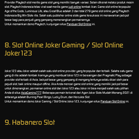
Provider Playtech slot merilis game slot yang memiliki banyak variasi. Selain dikenal melalui produk mesin
slot, Playtech Indonesia telas viral saat merilis game
judi online
tembak ikan. Game slot online terpopuler
Age of the Gods, Luminous Life, atau Great Blue adalah 3 dari total 279 game slot online yang Playtech
Indonesia Big Win Slots rilis. Salah satu publisher online slots game tersukses ini menawarkan jackpot
besar bagi para penjudi yang gampang memenangkan permainannya.
Untuk memainkan demo Playtech, kunjungan situs
Panduan Slot Online
ini.
8. Slot Online Joker Gaming / Slot Online
Joker123
Joker123 atau Joker adalah salah satu slot online provider yang terpopular dan terbaik. Salahs satu game
yang di rilis adalah tembak ikannya yang membuat Joker123 ini bersaingan dari Pragmatic Play sebagai
provider slot terbaik di Asia. Jackpot besar yang gampang di mengang tentunya selalu dicari oleh para
pejudi slot, baik online maupun offline. Jika Anda mencari game slot online yang memiliki jackpot besar
untuk dimenangkan, permainan online slot dari Joker123 atau Joker ini bisa menjadi salah satu pilihan
Anda di situs
AsiaGaming777
. Beberapa permain terkenal dari Agen Joker Slots Mudah Menang 2021 di
antaranya adalah Burning Pearl Bingo, Lucky Drum, dan Hercules Slot.
Untuk memainkan demo Joker Gaming / Slot Online Joker123, kunjungan situs
Panduan Slot Online
ini.
9. Habanero Slot