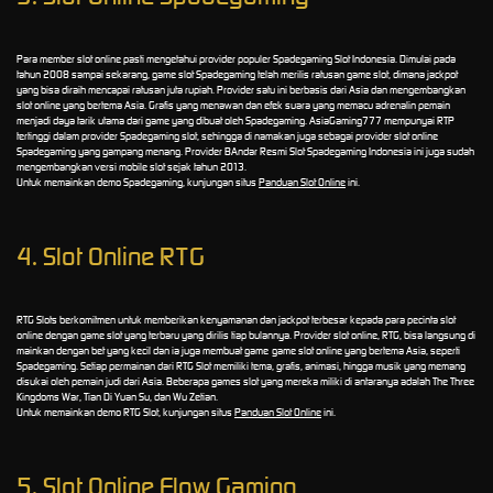
Para member slot online pasti mengetahui provider populer Spadegaming Slot Indonesia. Dimulai pada
tahun 2008 sampai sekarang, game slot Spadegaming telah merilis ratusan game slot, dimana jackpot
yang bisa diraih mencapai ratusan juta rupiah. Provider satu ini berbasis dari Asia dan mengembangkan
slot online yang bertema Asia. Grafis yang menawan dan efek suara yang memacu adrenalin pemain
menjadi daya tarik utama dari game yang dibuat oleh Spadegaming. AsiaGaming777 mempunyai RTP
tertinggi dalam provider Spadegaming slot, sehingga di namakan juga sebagai provider slot online
Spadegaming yang gampang menang. Provider BAndar Resmi Slot Spadegaming Indonesia ini juga sudah
mengembangkan versi mobile slot sejak tahun 2013.
Untuk memainkan demo Spadegaming, kunjungan situs
Panduan Slot Online
ini.
4. Slot Online RTG
RTG Slots berkomitmen untuk memberikan kenyamanan dan jackpot terbesar kepada para pecinta slot
online dengan game slot yang terbaru yang dirilis tiap bulannya. Provider slot online, RTG, bisa langsung di
mainkan dengan bet yang kecil dan ia juga membuat game-game slot online yang bertema Asia, seperti
Spadegaming. Setiap permainan dari RTG Slot memiliki tema, grafis, animasi, hingga musik yang memang
disukai oleh pemain judi dari Asia. Beberapa games slot yang mereka miliki di antaranya adalah The Three
Kingdoms War, Tian Di Yuan Su, dan Wu Zetian.
Untuk memainkan demo RTG Slot, kunjungan situs
Panduan Slot Online
ini.
5. Slot Online Flow Gaming