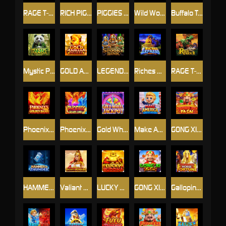
RAGE T-REX
RICH PIGGIES WORLD
PIGGIES WEALTHY ANGELIC
Wild Wolf Xtreme
Buffalo Triple Fury
Mystic Panda
GOLD AROWANA
LEGEND OF SPOOKY LINK
Riches Express
RAGE T-REX 2
Phoenix's Golden Basin
Phoenix Blaze Link
Gold Wheel Jackpot
Make America Great Again
GONG XI FA CAI
HAMMER OF THUNDER
Valiant of Athena
LUCKY BUDDHA
GONG XI FA CAI
Galloping Horse Fortune