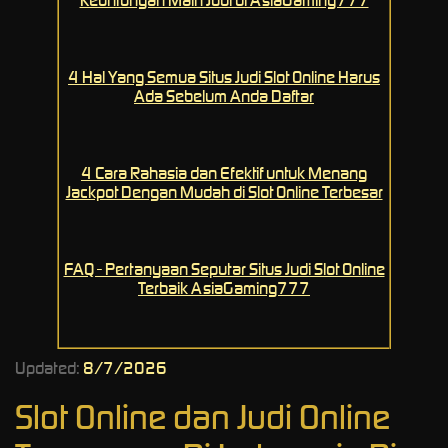
Keuntungan Main Judi di AsiaGaming777
4 Hal Yang Semua Situs Judi Slot Online Harus
Ada Sebelum Anda Daftar
4 Cara Rahasia dan Efektif untuk Menang
Jackpot Dengan Mudah di Slot Online Terbesar
FAQ - Pertanyaan Seputar Situs Judi Slot Online
Terbaik AsiaGaming777
Updated:
8/7/2026
Slot Online dan Judi Online