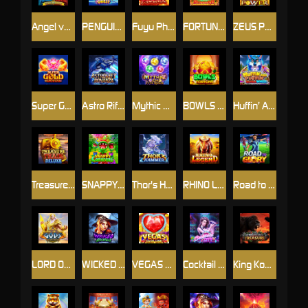
Angel vs Devil Ultimate Goal Showdown
PENGUIN QUEST
Fuyu Phoenix
FORTUNE GOD BLESSING
ZEUS POWER
Super Gold Arowana
Astro Rift Bonanza
Mythic Gems: Five Realms
BOWLS OF FORTUNE
Huffin’ And Puffin’ Ultra Wheel
Treasure Train Deluxe
SNAPPY CARNIVAL
Thor's Hammer
RHINO LEGEND
Road to Glory
LORD OF THE GODS
WICKED RICHES
VEGAS CASH LINK
Cocktail City
King Kong Treasure