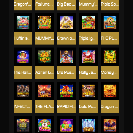
Dragon's Blaze Link
Fortune Gold Pots
Big Bad Wolf
Mummy’s Treasure Quest
Triple Spin Xtreme
Huffin'and Puffin'Jackpot
MUMMY'S CURSE
Crown of Olympus
Triple Ignite
THE PUPPIES IN EGYPT
The Hallowin Bats
Aztlan Gems
Ore Rush: Cart Collector
Holly Jackpot
Money Piggies
INFECTED ZONE
THE FLAME CITY
RAPID FIRE BLAST
Gold Rush Mania
Dragon Link Collection