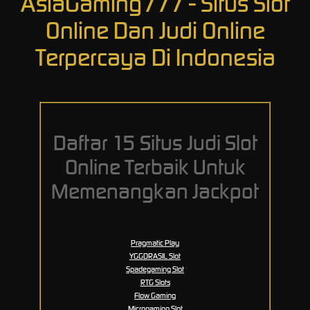
AsiaGaming777 - Situs Slot
Online Dan Judi Online
Terpercaya Di Indonesia
Daftar 15 Situs Judi Slot
Online Terbaik Untuk
Memenangkan Jackpot
Pragmatic Play
YGGDRASIL Slot
Spadegaming Slot
RTG Slots
Flow Gaming
Microgaming Slot