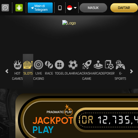
Main di
MASUK
DAFTAR
Telegram
HOT
SLOTS
LIVE
RACE
TOGEL
OLAHRAGA
CRASH
ARCADE
POKER
E-
SABUN
GAMES
CASINO
GAME
SPORTS
AYAM
IDR
12,735,
JACKPOT
PLAY