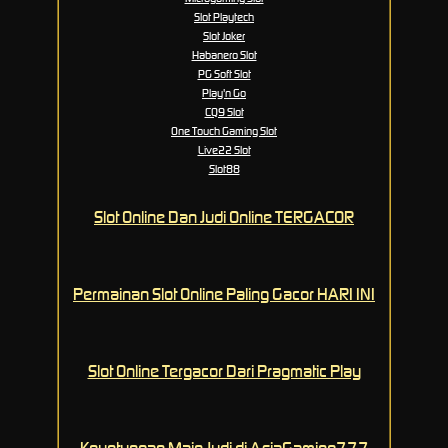
Slot Playtech
Slot Joker
Habanero Slot
PG Soft Slot
Play'n Go
CQ9 Slot
One Touch Gaming Slot
Live22 Slot
Slot88
Slot Online Dan Judi Online TERGACOR
Permainan Slot Online Paling Gacor HARI INI
Slot Online Tergacor Dari Pragmatic Play