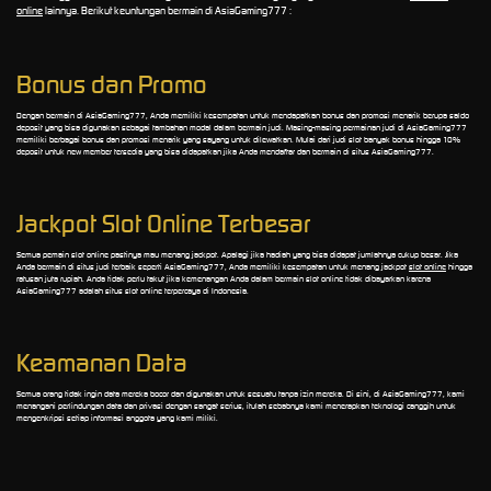
online
lainnya. Berikut keuntungan bermain di AsiaGaming777 :
Bonus dan Promo
Dengan bermain di AsiaGaming777, Anda memiliki kesempatan untuk mendapatkan bonus dan promosi menarik berupa saldo
deposit yang bisa digunakan sebagai tambahan modal dalam bermain judi. Masing-masing permainan judi di AsiaGaming777
memiliki berbagai bonus dan promosi menarik yang sayang untuk dilewatkan. Mulai dari judi slot banyak bonus hingga 10%
deposit untuk new member tersedia yang bisa didapatkan jika Anda mendaftar dan bermain di situs AsiaGaming777.
Jackpot Slot Online Terbesar
Semua pemain slot online pastinya mau menang jackpot. Apalagi jika hadiah yang bisa didapat jumlahnya cukup besar. Jika
Anda bermain di situs judi terbaik seperti AsiaGaming777, Anda memiliki kesempatan untuk menang jackpot
slot online
hingga
ratusan juta rupiah. Anda tidak perlu takut jika kemenangan Anda dalam bermain slot online tidak dibayarkan karena
AsiaGaming777 adalah situs slot online terpercaya di Indonesia.
Keamanan Data
Semua orang tidak ingin data mereka bocor dan digunakan untuk sesuatu tanpa izin mereka. Di sini, di AsiaGaming777, kami
menangani perlindungan data dan privasi dengan sangat serius, itulah sebabnya kami menerapkan teknologi canggih untuk
mengenkripsi setiap informasi anggota yang kami miliki.