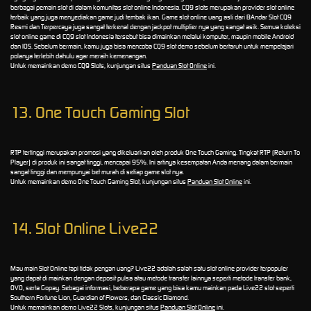
berbagai pemain slot di dalam komunitas slot online Indonesia. CQ9 slots merupakan provider slot online
terbaik yang juga menyediakan game judi tembak ikan. Game slot online uang asli dari BAndar Slot CQ9
Resmi dan Terpercaya juga sangat terkenal dengan jackpot multiplier nya yang sangat asik. Semua koleksi
slot online game di CQ9 slot Indonesia tersebut bisa dimainkan melalui komputer, maupin mobile Android
dan IOS. Sebelum bermain, kamu juga bisa mencoba CQ9 slot demo sebelum bertaruh untuk mempelajari
polanya terlebih dahulu agar meraih kemenangan.
Untuk memainkan demo CQ9 Slots, kunjungan situs
Panduan Slot Online
ini.
13. One Touch Gaming Slot
RTP tertinggi merupakan promosi yang dikeluarkan oleh produk One Touch Gaming. Tingkat RTP (Return To
Player) di produk ini sangat tinggi, mencapai 95%. Ini artinya kesempatan Anda menang dalam bermain
sangat tinggi dan mempunyai bet murah di setiap game slot nya.
Untuk memainkan demo One Touch Gaming Slot, kunjungan situs
Panduan Slot Online
ini.
14. Slot Online Live22
Mau main Slot Online tapi tidak pengan uang? Live22 adalah salah satu slot online provider terpopuler
yang dapat di mainkan dengan deposit pulsa atau metode transfer lainnya seperti metode transfer bank,
OVO, serta Gopay. Sebagai informasi, beberapa game yang bisa kamu mainkan pada Live22 slot seperti
Southern Fortune Lion, Guardian of Flowers, dan Classic Diamond.
Untuk memainkan demo Live22 Slots, kunjungan situs
Panduan Slot Online
ini.