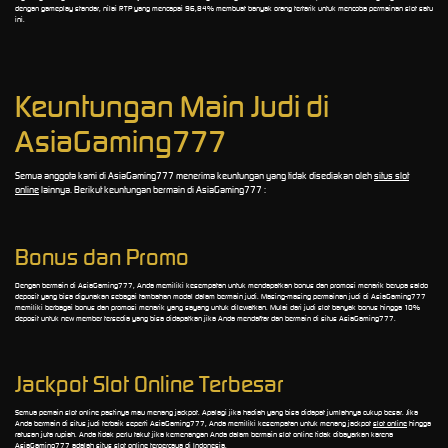
dengan gameplay standar, nilai RTP yang mencapai 96,84% membuat banyak orang tertarik untuk mencoba permainan slot satu
ini.
Keuntungan Main Judi di
AsiaGaming777
Semua anggota kami di AsiaGaming777 menerima keuntungan yang tidak disediakan oleh
situs slot
online
lainnya. Berikut keuntungan bermain di AsiaGaming777 :
Bonus dan Promo
Dengan bermain di AsiaGaming777, Anda memiliki kesempatan untuk mendapatkan bonus dan promosi menarik berupa saldo
deposit yang bisa digunakan sebagai tambahan modal dalam bermain judi. Masing-masing permainan judi di AsiaGaming777
memiliki berbagai bonus dan promosi menarik yang sayang untuk dilewatkan. Mulai dari judi slot banyak bonus hingga 10%
deposit untuk new member tersedia yang bisa didapatkan jika Anda mendaftar dan bermain di situs AsiaGaming777.
Jackpot Slot Online Terbesar
Semua pemain slot online pastinya mau menang jackpot. Apalagi jika hadiah yang bisa didapat jumlahnya cukup besar. Jika
Anda bermain di situs judi terbaik seperti AsiaGaming777, Anda memiliki kesempatan untuk menang jackpot
slot online
hingga
ratusan juta rupiah. Anda tidak perlu takut jika kemenangan Anda dalam bermain slot online tidak dibayarkan karena
AsiaGaming777 adalah situs slot online terpercaya di Indonesia.