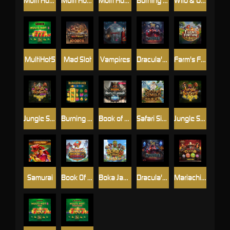
Multi Hot 10
Multi Hot 20
Multi Hot 40
Burning Ice 40
Wild & Gods
MultiHot5
Mad Slot
Vampires
Dracula's Fortune
Farm's Fortune
Jungle Sisters Deluxe
Burning Ice
Book of Futuria
Safari Simba
Jungle Sisters
Samurai
Book Of Bonanza
Boka Jamba 10
Dracula's Fortune Halloween Edition
Mariachi Coins