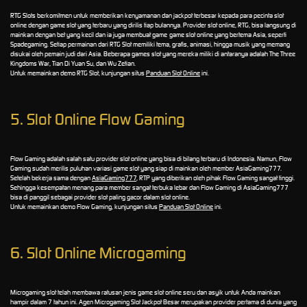
RTG Slots berkomitmen untuk memberikan kenyamanan dan jackpot terbesar kepada para pecinta slot
online dengan game slot yang terbaru yang dirilis tiap bulannya. Provider slot online, RTG, bisa langsung di
mainkan dengan bet yang kecil dan ia juga membuat game-game slot online yang bertema Asia, seperti
Spadegaming. Setiap permainan dari RTG Slot memiliki tema, grafis, animasi, hingga musik yang memang
disukai oleh pemain judi dari Asia. Beberapa games slot yang mereka miliki di antaranya adalah The Three
Kingdoms War, Tian Di Yuan Su, dan Wu Zetian.
Untuk memainkan demo RTG Slot, kunjungan situs
Panduan Slot Online
ini.
5. Slot Online Flow Gaming
Flow Gaming adalah salah satu provider slot online yang bisa di bilang terbaru di Indonesia. Namun, Flow
Gaming sudah merilis puluhan variasi game slot yang siap di mainkan oleh member AsiaGaming777.
Setelah bekerja sama dengan
AsiaGaming777
, RTP yang diberikan oleh pihak Flow Gaming sangat tinggi.
Sehingga kesempatan menang para member sangat terbuka lebar dan Flow Gaming di AsiaGaming777
bisa di panggil sebagai provider slot paling gacor dalam slot online.
Untuk memainkan demo Flow Gaming, kunjungan situs
Panduan Slot Online
ini.
6. Slot Online Microgaming
Microgaming slot telah membawa ratusan jenis game slot online seru dan asyik untuk Anda mainkan
hampir dalam 7 tahun ini. Agen Microgaming Slot Jackpot Besar merupakan provider pertama di dunia yang