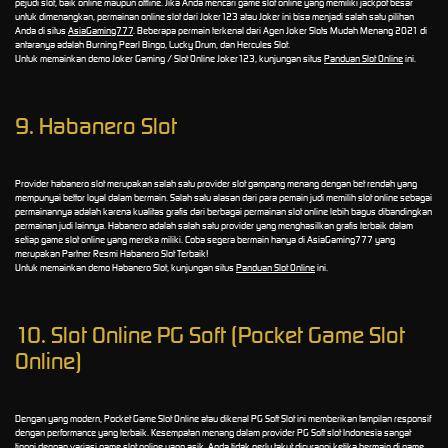
pejudi slot, baik online maupun offline. Jika Anda mencari game slot online yang memiliki jackpot besar
untuk dimenangkan, permainan online slot dari Joker123 atau Joker ini bisa menjadi salah satu pilihan
Anda di situs
AsiaGaming777
. Beberapa permain terkenal dari Agen Joker Slots Mudah Menang 2021 di
antaranya adalah Burning Pearl Bingo, Lucky Drum, dan Hercules Slot.
Untuk memainkan demo Joker Gaming / Slot Online Joker123, kunjungan situs
Panduan Slot Online
ini.
9. Habanero Slot
Provider habanero slot merupakan salah satu provider slot gampang menang dengan bet rendah yang
mempunyai bettor loyal dalam bermain. Salah satu alasan dari para pemain judi memilih slot online sebagai
permainannya adalah karena kualitas grafis dari berbagai permainan slot online lebih bagus dibandingkan
permainan judi lainnya. Habanero adalah salah satu provider yang menghasilkan grafis terbaik dalam
setiap game slot online yang mereka miliki. Coba segera bermain hanya di AsiaGaming777 yang
merupakan Partner Resmi Habanero Slot Terbaik!
Untuk memainkan demo Habanero Slot, kunjungan situs
Panduan Slot Online
ini.
10. Slot Online PG Soft (Pocket Game Slot
Online)
Dengan yang modern, Pocket Game Slot Online atau dikenal PG Soft Slot ini memberikan tampilan responsif
dengan performance yang terbaik. Kesempatan menang dalam provider PG Soft slot Indonesia sangat
tinggi dengan variasi game slot online yang asik. Anda tidak perlu takut dicurangi ketika bermain di game