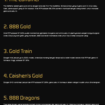
The Catfather adalah game slot online dengan tema dari film The Godfather. Simbol-simbol yang di game slot ini mirip kalau
tidak, sama seperti yang di film tersebut. Nilai RTP sebesar 98,10% semakin membuat banyak orang tertarik untuk mencoba
game slot satu ini.
2. 888 Gold
Nilai RTP sebesar 97,52% sudah memberikan gambaran jika game slot online satu ini pastinya akan sangat menguntungkan
Anda. Didukung oleh grafik yang menawan, 888 Gold akan membawa Anda untuk tidur di atas tumpukan uang!
3. Gold Train
Dengan nilai jackpot ya itu 500x modal, Anda bisa menang banyak tanpa resiko kalah modal karena nilai RTP dari game ini
termasuk tinggi, sebesar 97,16%.
4. Caishen’s Gold
Dengan 243 kombinasi jackpot dan RTP sebesar 97,08%, game satu ini termasuk dalam kategori mudah untuk dimenangkan.
5. 888 Dragons
Tiga naga dengan warna berbeda menjadi simbol kemenangan dari game slot satu ini. Meskipun termasuk kategori game slot