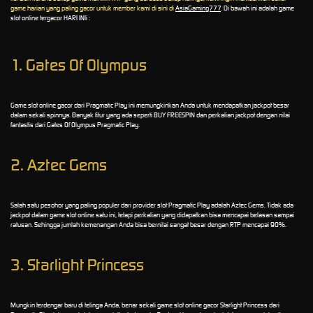
game harian yang paling gacor untuk member kami di sini di
AsiaGaming777
. Di bawah ini adalah game
slot online tergacor HARI INIi :
1. Gates Of Olympus
Game slot online gacor dari Pragmatic Play ini memungkinkan Anda untuk mendapatkan jackpot besar
dalam sekali spinnya. Banyak fitur yang ada seperti BUY FREESPIN dan perkalian jackpot dengan nilai
fantastis dari Gates Of Olympus Pragmatic Play.
2. Aztec Gems
Salah satu pesohor yang paling populer dari provider slot Pragmatic Play adalah Aztec Gems. Tidak ada
jackpot dalam game slot online satu ini, tetapi perkalian yang didapatkan bisa mencapai belasan sampai
ratusan. Sehingga jumlah kemenangan Anda bisa bernilai sangat besar dengan RTP mencapai 90%.
3. Starlight Princess
Mungkin terdengar baru di telinga Anda, benar sekali game slot online gacor Starlight Princess dari