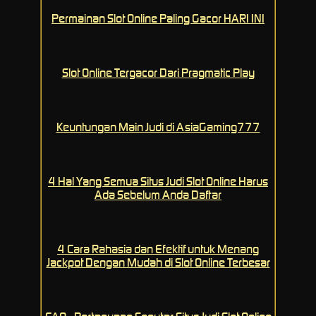
Permainan Slot Online Paling Gacor HARI INI
Slot Online Tergacor Dari Pragmatic Play
Keuntungan Main Judi di AsiaGaming777
4 Hal Yang Semua Situs Judi Slot Online Harus
Ada Sebelum Anda Daftar
4 Cara Rahasia dan Efektif untuk Menang
Jackpot Dengan Mudah di Slot Online Terbesar