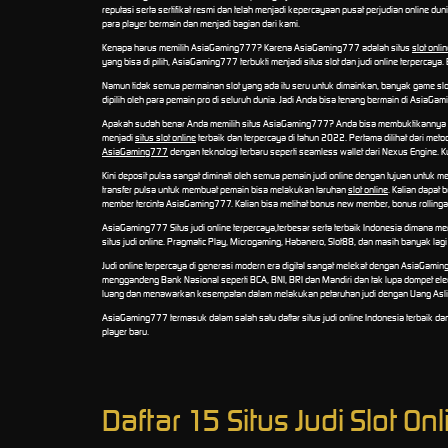
reputasi serta sertifikat resmi dan telah menjadi kepercayaan pusat perjudian online 
para player bermain dan menjadi bagian dari kami.
Kenapa harus memilih AsiaGaming777? Karena AsiaGaming777 adalah situs
slot onli
yang bisa di pilih, AsiaGaming777 terbukti menjadi situs slot dan judi online terpercaya. 
Namun tidak semua permainan slot yang ada itu seru untuk dimainkan, banyak game slot
dipilih oleh para pemain pro di seluruh dunia. Jadi Anda bisa tenang bermain di AsiaG
Apakah sudah benar Anda memilih situs AsiaGaming777? Anda bisa membuktikannya melalu
menjadi
situs slot online
terbaik dan terpercaya di tahun 2022. Pertama dilihat dari meto
AsiaGaming777
dengan teknologi terbaru seperti seamless wallet dari Nexus Engine. Ku
Kini deposit pulsa sangat diminati oleh semua pemain judi online dengan tujuan untuk
transfer pulsa untuk membuat pemain bisa melakukan taruhan
slot online
. Kalian dapat
member tercinta AsiaGaming777. Kalian bisa melihat bonus new member, bonus rollinga
AsiaGaming777 Situs judi online terpercaya,terbesar serta terbaik Indonesia dimana mem
situs judi online. Pragmatic Play, Microgaming, Habanero, Slot88, dan masih banyak lag
Judi online terpercaya di generasi modern era digital sangat melekat dengan AsiaGamin
menggandeng Bank Nasional seperti BCA, BNI, BRI dan Mandiri dan tak lupa dompet ele
luang dan menawarkan kesempatan dalam melakukan petaruhan judi dengan Uang Asli
AsiaGaming777 termasuk dalam salah satu daftar situs judi online Indonesia terbaik dan
player baru.
Daftar 15 Situs Judi Slot 