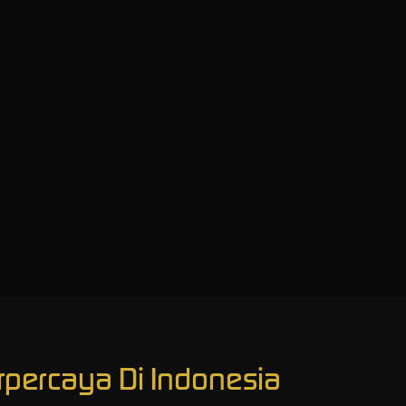
erpercaya Di Indonesia