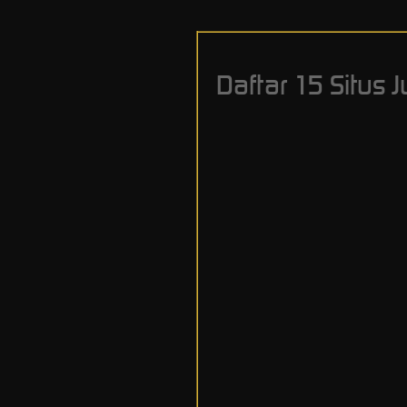
Daftar 15 Situs