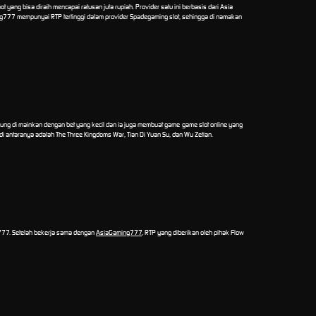
yang bisa diraih mencapai ratusan juta rupiah. Provider satu ini berbasis dari Asia
g777 mempunyai RTP tertinggi dalam provider Spadegaming slot, sehingga di namakan
gsung di mainkan dengan bet yang kecil dan ia juga membuat game-game slot online yang
 di antaranya adalah The Three Kingdoms War, Tian Di Yuan Su, dan Wu Zetian.
ng777. Setelah bekerja sama dengan
AsiaGaming777
, RTP yang diberikan oleh pihak Flow