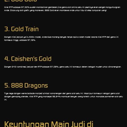
Nilai RTP sebesar 97,52% sudah memberikan gambaran jika game slot online satu ini pastinya akan sangat menguntungkan
Anda. Didukung oleh grafik yang menawan, 888 Gold akan membawa Anda untuk tidur di atas tumpukan uang!
3. Gold Train
Dengan nilai jackpot ya itu 500x modal, Anda bisa menang banyak tanpa resiko kalah modal karena nilai RTP dari game ini
termasuk tinggi, sebesar 97,16%.
4. Caishen’s Gold
Dengan 243 kombinasi jackpot dan RTP sebesar 97,08%, game satu ini termasuk dalam kategori mudah untuk dimenangkan.
5. 888 Dragons
Tiga naga dengan warna berbeda menjadi simbol kemenangan dari game slot satu ini. Meskipun termasuk kategori game slot
dengan gameplay standar, nilai RTP yang mencapai 96,84% membuat banyak orang tertarik untuk mencoba permainan slot satu
ini.
Keuntungan Main Judi di