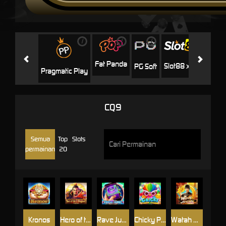
i
i
i
i
i
Facha
Fat Panda
Slot88 x PP
PG Soft
Pragmatic Play
CQ9
Semua
Top
Slots
permainan
20
Kronos
Hero of the 3 Kingdoms - Cao Cao
Rave Jump Mobile
Chicky Parm Parm
Watah Master Turbo