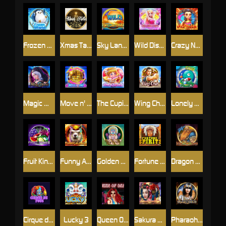
Frozen World
Xmas Tales
Sky Lantern
Wild Disco Night
Crazy Nuozha
Magic World
Move n' Jump
The Cupids
Wing Chun
Lonely Planet
Fruit King II
Funny Alpaca
Golden Mayan
Fortune Spirits
Dragon Hunters
Cirque de fous
Lucky 3
Queen Of Dead
Sakura Legend
Pharaoh's Gold