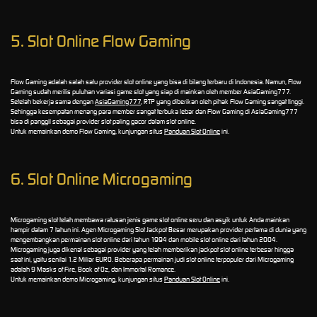
5. Slot Online Flow Gaming
Flow Gaming adalah salah satu provider slot online yang bisa di bilang terbaru di Indonesia. Namun, Flow
Gaming sudah merilis puluhan variasi game slot yang siap di mainkan oleh member AsiaGaming777.
Setelah bekerja sama dengan
AsiaGaming777
, RTP yang diberikan oleh pihak Flow Gaming sangat tinggi.
Sehingga kesempatan menang para member sangat terbuka lebar dan Flow Gaming di AsiaGaming777
bisa di panggil sebagai provider slot paling gacor dalam slot online.
Untuk memainkan demo Flow Gaming, kunjungan situs
Panduan Slot Online
ini.
6. Slot Online Microgaming
Microgaming slot telah membawa ratusan jenis game slot online seru dan asyik untuk Anda mainkan
hampir dalam 7 tahun ini. Agen Microgaming Slot Jackpot Besar merupakan provider pertama di dunia yang
mengembangkan permainan slot online dari tahun 1994 dan mobile slot online dari tahun 2004.
Microgaming juga dikenal sebagai provider yang telah memberikan jackpot slot online terbesar hingga
saat ini, yaitu senilai 1.2 Miliar EURO. Beberapa permainan judi slot online terpopuler dari Microgaming
adalah 9 Masks of Fire, Book of Oz, dan Immortal Romance.
Untuk memainkan demo Microgaming, kunjungan situs
Panduan Slot Online
ini.