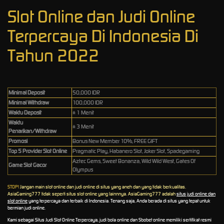
Slot Online dan Judi Online
Terpercaya Di Indonesia Di
Tahun 2022
Minimal Deposit
50,000 IDR
Minimal Withdraw
100,000 IDR
Waktu Deposit
± 1 Menit
Waktu
± 3 Menit
Penarikan/Withdraw
Promosi
Bonus New Member 10%, FREE GIFT
Top 5 Provider Slot Online
Pragmatic Play, Habanero Slot, Joker Slot, Spadegaming
Aztec Gems, Sweet Bonanza, Wild Wild West, Gates Of
Game Slot Gacor
Olympus
STOP!
Jangan main slot online dan judi online di situs yang aneh dan yang tidak berkualitas.
AsiaGaming777 tidak seperti situs slot online yang lainnnya. AsiaGaming777 adalah
situs judi online dan
slot online
yang terpercaya dan terbaik di Indonesia. Tenang saja, Anda berada di situs yang tepat untuk
bermian judi online.
Kami sebagai Situs Judi Slot Online Terpercaya, judi bola online dan Sbobet online memiliki sertifikat resmi