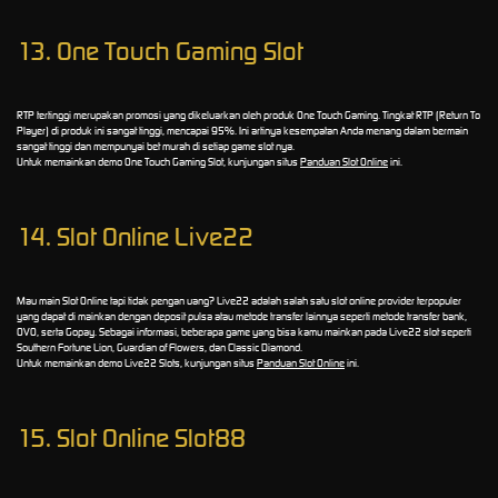
13. One Touch Gaming Slot
RTP tertinggi merupakan promosi yang dikeluarkan oleh produk One Touch Gaming. Tingkat RTP (Return To
Player) di produk ini sangat tinggi, mencapai 95%. Ini artinya kesempatan Anda menang dalam bermain
sangat tinggi dan mempunyai bet murah di setiap game slot nya.
Untuk memainkan demo One Touch Gaming Slot, kunjungan situs
Panduan Slot Online
ini.
14. Slot Online Live22
Mau main Slot Online tapi tidak pengan uang? Live22 adalah salah satu slot online provider terpopuler
yang dapat di mainkan dengan deposit pulsa atau metode transfer lainnya seperti metode transfer bank,
OVO, serta Gopay. Sebagai informasi, beberapa game yang bisa kamu mainkan pada Live22 slot seperti
Southern Fortune Lion, Guardian of Flowers, dan Classic Diamond.
Untuk memainkan demo Live22 Slots, kunjungan situs
Panduan Slot Online
ini.
15. Slot Online Slot88