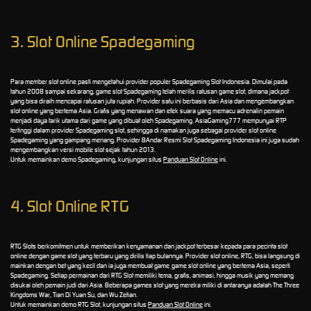
3. Slot Online Spadegaming
Para member slot online pasti mengetahui provider populer Spadegaming Slot Indonesia. Dimulai pada
tahun 2008 sampai sekarang, game slot Spadegaming telah merilis ratusan game slot, dimana jackpot
yang bisa diraih mencapai ratusan juta rupiah. Provider satu ini berbasis dari Asia dan mengembangkan
slot online yang bertema Asia. Grafis yang menawan dan efek suara yang memacu adrenalin pemain
menjadi daya tarik utama dari game yang dibuat oleh Spadegaming. AsiaGaming777 mempunyai RTP
tertinggi dalam provider Spadegaming slot, sehingga di namakan juga sebagai provider slot online
Spadegaming yang gampang menang. Provider BAndar Resmi Slot Spadegaming Indonesia ini juga sudah
mengembangkan versi mobile slot sejak tahun 2013.
Untuk memainkan demo Spadegaming, kunjungan situs
Panduan Slot Online
ini.
4. Slot Online RTG
RTG Slots berkomitmen untuk memberikan kenyamanan dan jackpot terbesar kepada para pecinta slot
online dengan game slot yang terbaru yang dirilis tiap bulannya. Provider slot online, RTG, bisa langsung di
mainkan dengan bet yang kecil dan ia juga membuat game-game slot online yang bertema Asia, seperti
Spadegaming. Setiap permainan dari RTG Slot memiliki tema, grafis, animasi, hingga musik yang memang
disukai oleh pemain judi dari Asia. Beberapa games slot yang mereka miliki di antaranya adalah The Three
Kingdoms War, Tian Di Yuan Su, dan Wu Zetian.
Untuk memainkan demo RTG Slot, kunjungan situs
Panduan Slot Online
ini.