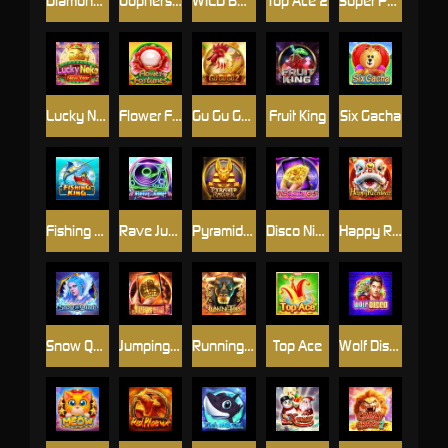
Diamond Treasure
Gophers War
WILD BOUNTY 2
Top Ace 2
Super Power Bank
Lucky Neko New Year
Flower Fortunes
Gu Gu Gu2
Fruit King
Six Gacha
Fishing King
Rave Jump
Pyramid Raider
Disco Night M
Happy Rich Year
Snow Queen
Jumping Mobile
Running Toro
Top Ace
Wolf Disco